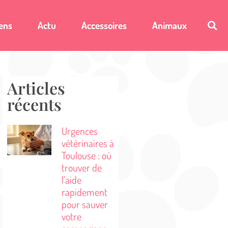
ens
Actu
Accessoires
Animaux
Articles
récents
Urgences
vétérinaires à
Toulouse : où
trouver de
l’aide
rapidement
pour sauver
votre