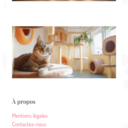
co
de
ch
Tr
hô
ch
ch
Ca
co
de
me
pri
À propos
Mentions légales
Contactez-nous