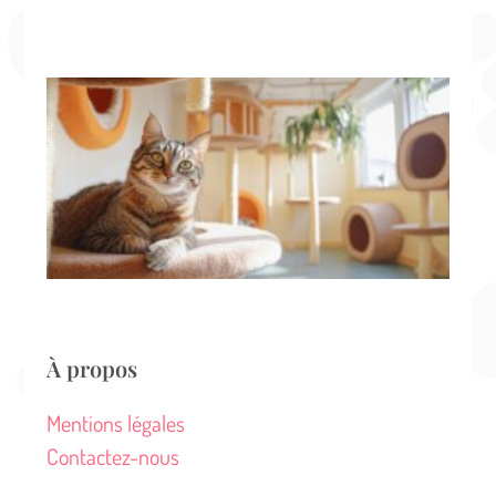
de
ch
Tr
hô
ch
ch
Ca
co
de
me
pri
À propos
Mentions légales
Contactez-nous